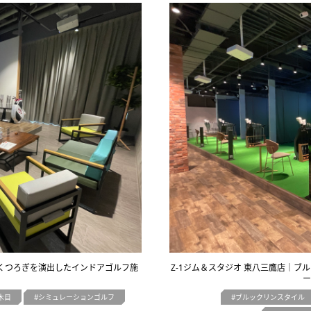
上質なくつろぎを演出したインドアゴルフ施
Z-1ジム＆スタジオ 東八三鷹店｜
ー
木目
シミュレーションゴルフ
ブルックリンスタイル