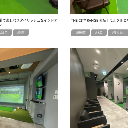
空間で楽しむスタイリッシュなインドア
THE CITY RANGE 赤坂｜モ
ン
ゴルフ
個室
無機質
木目
モルタル