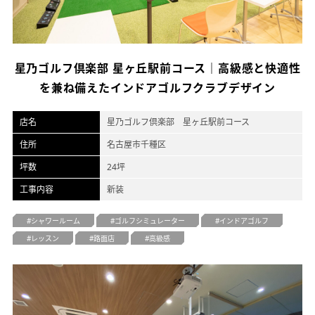
オフィスデザイン
不動産情報
星乃ゴルフ倶楽部 星ヶ丘駅前コース｜高級感と快適性
を兼ね備えたインドアゴルフクラブデザイン
店名
星乃ゴルフ倶楽部 星ヶ丘駅前コース
住所
名古屋市千種区
坪数
24坪
工事内容
新装
シャワールーム
ゴルフシミュレーター
インドアゴルフ
レッスン
路面店
高級感