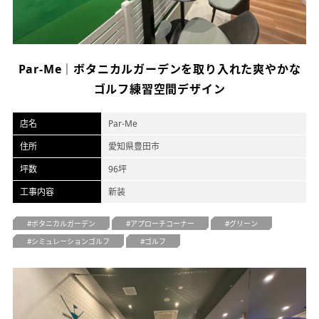
オフィスデザイン
不動産情報
Par-Me｜ボタニカルガーデンを取り入れた爽やかな
ゴルフ練習空間デザイン
店名
Par-Me
住所
愛知県豊田市
坪数
96坪
工事内容
新装
ボタニカルガーデン
アプローチコーナー
グリーン
シミュレーションゴルフ
ゴルフ