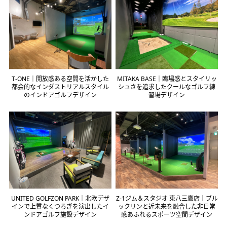
T-ONE｜開放感ある空間を活かした
MITAKA BASE｜臨場感とスタイリッ
都会的なインダストリアルスタイル
シュさを追求したクールなゴルフ練
のインドアゴルフデザイン
習場デザイン
UNITED GOLFZON PARK｜北欧デザ
Z-1ジム＆スタジオ 東八三鷹店｜ブル
インで上質なくつろぎを演出したイ
ックリンと近未来を融合した非日常
ンドアゴルフ施設デザイン
感あふれるスポーツ空間デザイン