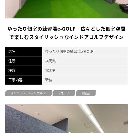
オフィスデザイン
不動産情報
ゆったり個室の練習場e-GOLF｜広々とした個室空間
で楽しむスタイリッシュなインドアゴルフデザイン
店名
ゆったり個室の練習場e-GOLF
住所
福岡県
坪数
102坪
工事内容
新装
シミュレーションゴルフ
ゴルフ
個室