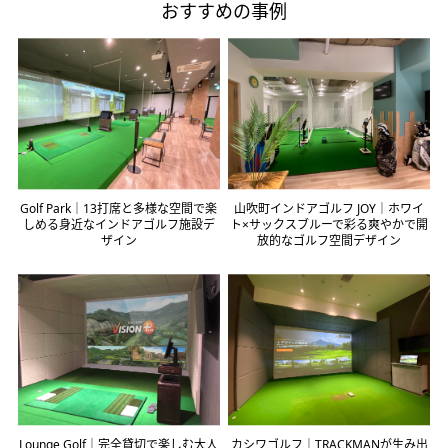
おすすめの事例
Golf Park｜13打席と多様な空間で楽
山吹町インドアゴルフ JOY｜ホワイ
しめる身近なインドアゴルフ施設デ
ト×サックスブルーで彩る爽やかで開
ザイン
放的なゴルフ空間デザイン
Lounge Golf｜完全貸切で楽しむ大人
カシワゴルフ｜TRACKMANが生み出