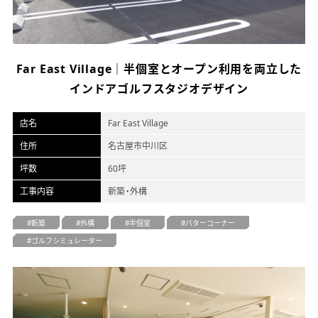
オフィスデザイン
不動産情報
Far East Village｜半個室とオープン利用を両立した
インドアゴルフスタジオデザイン
店名
Far East Village
住所
名古屋市中川区
坪数
60坪
工事内容
新築・外構
新築
外構
半個室
パターコーナー
ゴルフシミュレーター