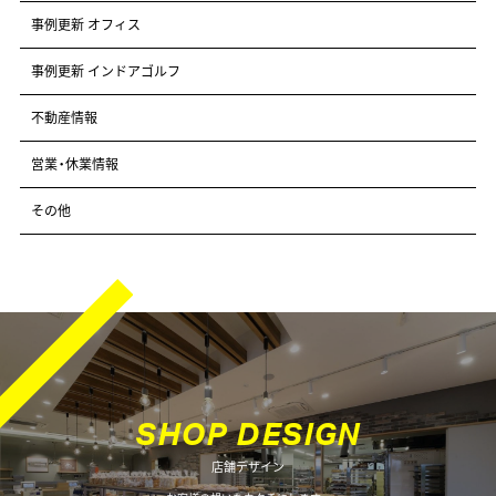
事例更新 オフィス
事例更新 インドアゴルフ
不動産情報
営業・休業情報
その他
S
H
O
P
D
E
S
I
G
N
店舗デザイン