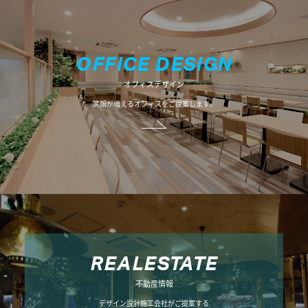
O
F
F
I
C
E
D
E
S
I
G
N
オフィスデザイン
笑顔が増えるオフィスをご提案します。
R
E
A
L
E
S
T
A
T
E
不動産情報
デザイン設計施工会社がご提案する