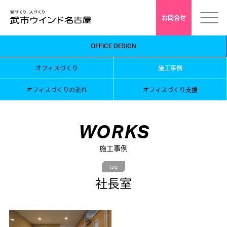
お問合せ
OFFICE DESIGN
ホーム
オフィスづくり
施工事例
会社案内
オフィスづくりの流れ
オフィスづくり支援
安心クレド
WORKS
採用情報
施工事例
tag
店舗デザイン
社長室
インドアゴルフ