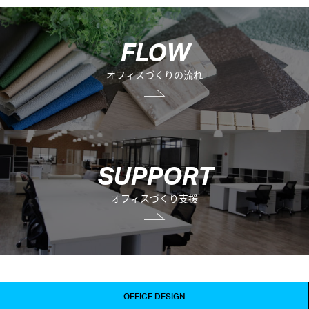
F
L
O
W
オフィスづくりの流れ
S
U
P
P
O
R
T
オフィスづくり支援
OFFICE DESIGN