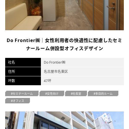
オフィスデザイン
不動産情報
Do Frontier㈱｜女性利用者の快適性に配慮したセミ
ナールーム併設型オフィスデザイン
社名
Do Frontier㈱
住所
名古屋市名東区
坪数
47坪
セミナールーム
女性向け
社長室
多目的ルーム
オフィス