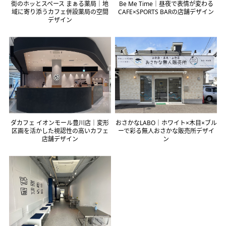
街のホッとスペース まぁる薬局｜地
Be Me Time｜昼夜で表情が変わる
域に寄り添うカフェ併設薬局の空間
CAFE×SPORTS BARの店舗デザイン
デザイン
ダカフェ イオンモール豊川店｜変形
おさかなLABO｜ホワイト×木目×ブル
区画を活かした視認性の高いカフェ
ーで彩る無人おさかな販売所デザイ
店舗デザイン
ン