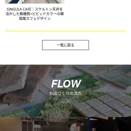
SINGULA CAFÉ｜スケルトン天井を
活かした無機質×ビビッドカラーの韓
国風カフェデザイン
一覧に戻る
F
L
O
W
お店づくりの流れ