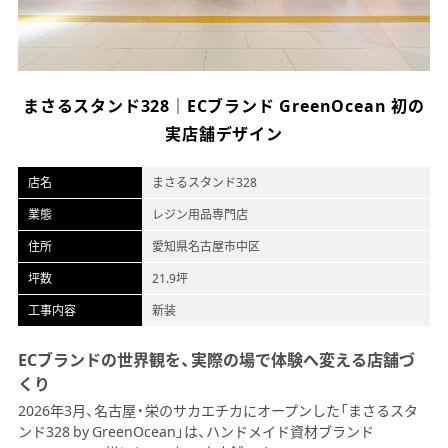
オフィスデザイン
不動産情報
まさるスタンド328｜ECブランド GreenOcean 初の
実店舗デザイン
店名
まさるスタンド328
業態
レジン用品専門店
住所
愛知県名古屋市中区
坪数
21.9坪
工事内容
新装
ECブランドの世界観を、実際の場で体験へ変える店舗づ
くり
2026年3月、名古屋・栄のサカエチカにオープンした「まさるスタ
ンド328 by GreenOcean」は、ハンドメイド資材ブランド