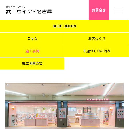
お問合せ
SHOP DESIGN
ホーム
コラム
お店づくり
会社案内
施工事例
お店づくりの流れ
独立開業支援
安心クレド
採用情報
店舗デザイン
インドアゴルフ