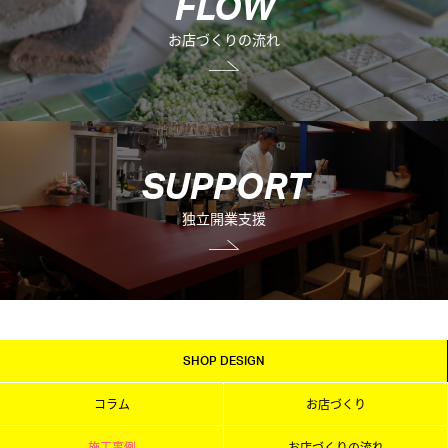
F
L
O
W
お店づくりの流れ
S
U
P
P
O
R
T
独立開業支援
SHOP DESIGN
コラム
お店づくり
施工事例
お店づくりの流れ