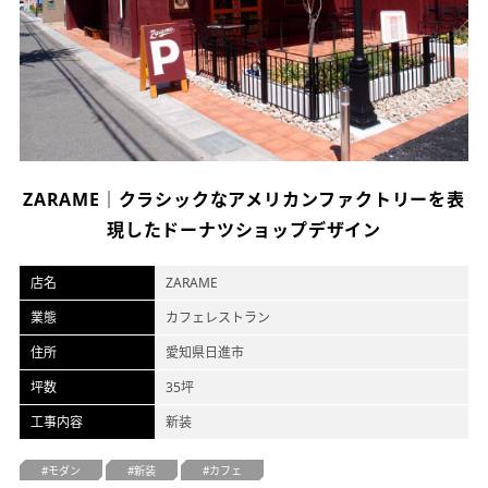
オフィスデザイン
不動産情報
ZARAME｜クラシックなアメリカンファクトリーを表
現したドーナツショップデザイン
店名
ZARAME
業態
カフェレストラン
住所
愛知県日進市
坪数
35坪
工事内容
新装
モダン
新装
カフェ