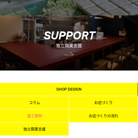
S
U
P
P
O
R
T
独立開業支援
SHOP DESIGN
コラム
お店づくり
施工事例
お店づくりの流れ
独立開業支援