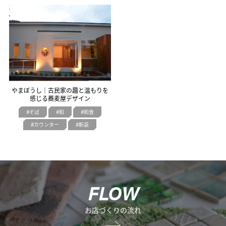
オフィスデザイン
不動産情報
やまぼうし｜古民家の趣と温もりを
感じる蕎麦屋デザイン
そば
和
和食
カウンター
新装
F
L
O
W
お店づくりの流れ