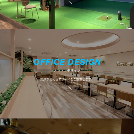
O
F
F
I
C
E
D
E
S
I
G
N
オフィスデザイン
笑顔が増えるオフィスをご提案します。