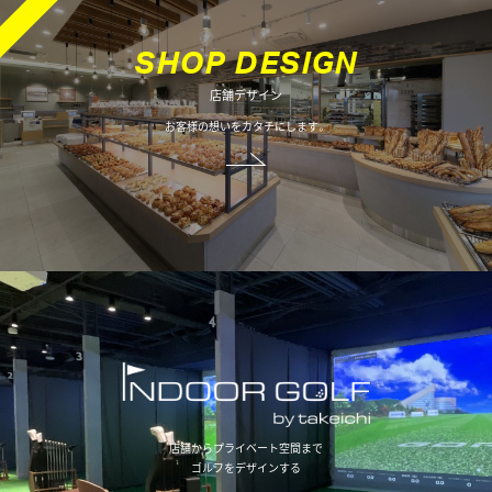
オフィスデザイン
S
H
O
P
D
E
S
I
G
N
店舗デザイン
不動産情報
お客様の想いをカタチにします。
店舗からプライベート空間まで
ゴルフをデザインする