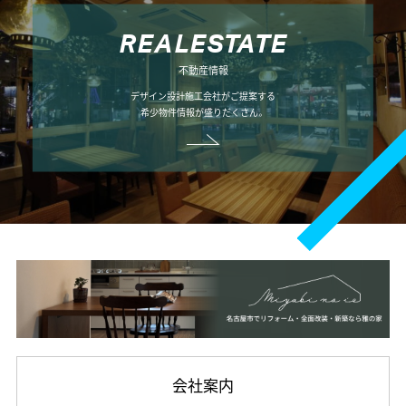
R
E
A
L
E
S
T
A
T
E
不動産情報
デザイン設計施工会社がご提案する
希少物件情報が盛りだくさん。
会社案内