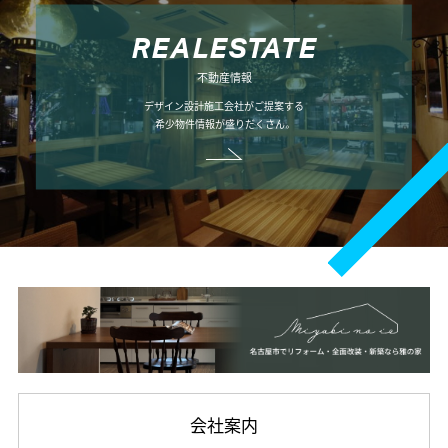
R
E
A
L
E
S
T
A
T
E
不動産情報
デザイン設計施工会社がご提案する
希少物件情報が盛りだくさん。
会社案内