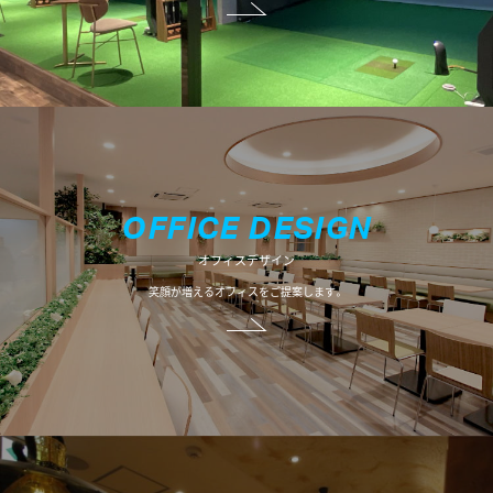
O
F
F
I
C
E
D
E
S
I
G
N
オフィスデザイン
笑顔が増えるオフィスをご提案します。