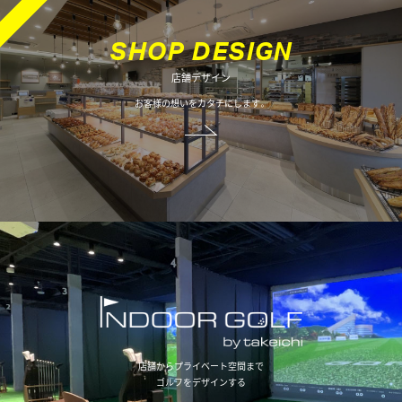
オフィスデザイン
S
H
O
P
D
E
S
I
G
N
店舗デザイン
不動産情報
お客様の想いをカタチにします。
店舗からプライベート空間まで
ゴルフをデザインする