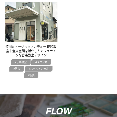
オフィスデザイン
不動産情報
徳川ミュージックアカデミー 昭和教
室｜倉庫空間を活かしたカフェライ
クな音楽教室デザイン
音楽教室
スタジオ
防音
スケルトン天井
新装
F
L
O
W