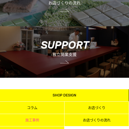
お店づくりの流れ
S
U
P
P
O
R
T
独立開業支援
SHOP DESIGN
コラム
お店づくり
施工事例
お店づくりの流れ