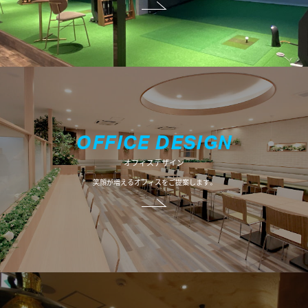
O
F
F
I
C
E
D
E
S
I
G
N
オフィスデザイン
笑顔が増えるオフィスをご提案します。