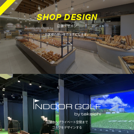
オフィスデザイン
S
H
O
P
D
E
S
I
G
N
店舗デザイン
不動産情報
お客様の想いをカタチにします。
店舗からプライベート空間まで
ゴルフをデザインする