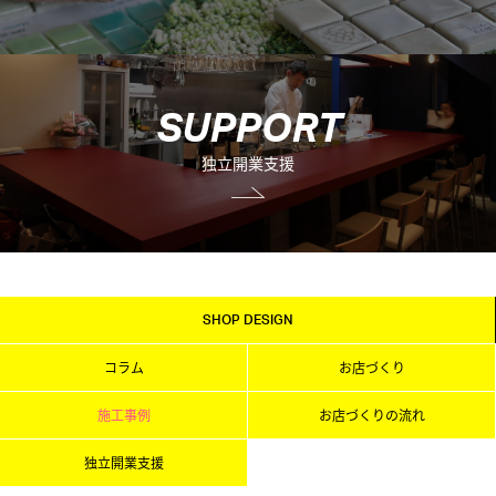
S
U
P
P
O
R
T
独立開業支援
SHOP DESIGN
コラム
お店づくり
施工事例
お店づくりの流れ
独立開業支援