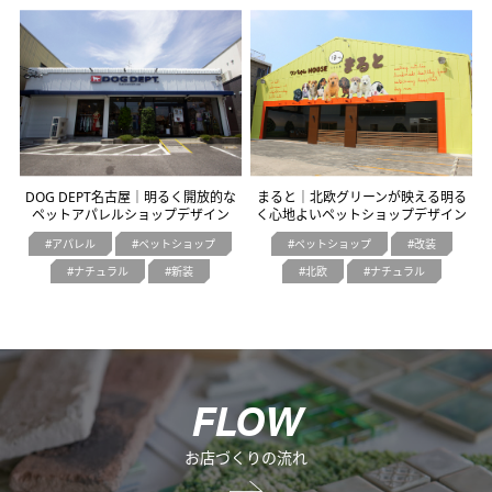
オフィスデザイン
不動産情報
DOG DEPT名古屋｜明るく開放的な
まると｜北欧グリーンが映える明る
ペットアパレルショップデザイン
く心地よいペットショップデザイン
アパレル
ペットショップ
ペットショップ
改装
ナチュラル
新装
北欧
ナチュラル
F
L
O
W
お店づくりの流れ