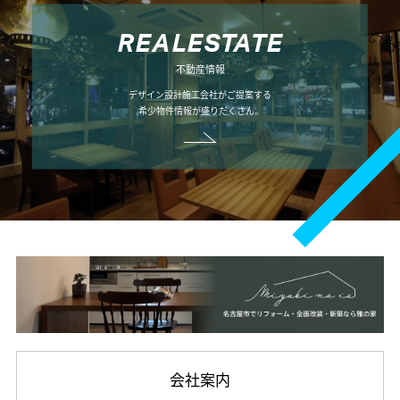
R
E
A
L
E
S
T
A
T
E
不動産情報
デザイン設計施工会社がご提案する
希少物件情報が盛りだくさん。
会社案内