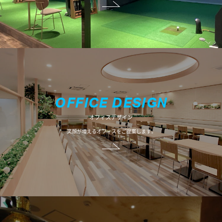
O
F
F
I
C
E
D
E
S
I
G
N
オフィスデザイン
笑顔が増えるオフィスをご提案します。