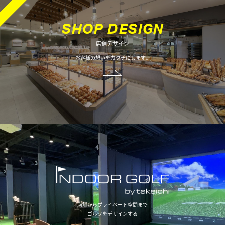
オフィスデザイン
S
H
O
P
D
E
S
I
G
N
店舗デザイン
不動産情報
お客様の想いをカタチにします。
店舗からプライベート空間まで
ゴルフをデザインする