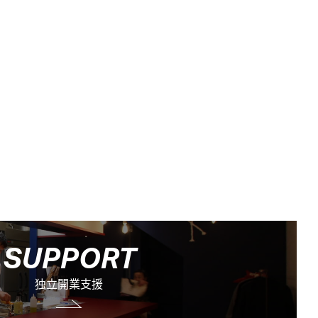
S
U
P
P
O
R
T
独立開業支援