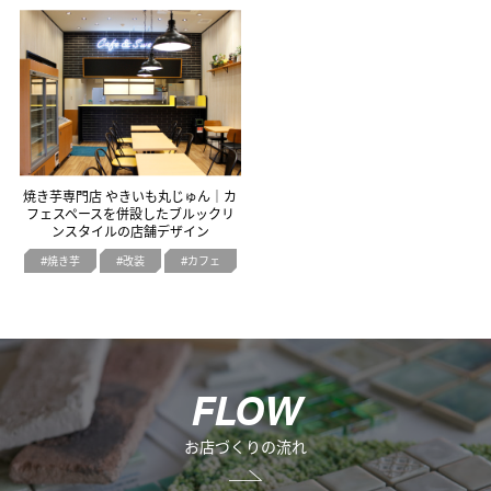
オフィスデザイン
不動産情報
焼き芋専門店 やきいも丸じゅん｜カ
フェスペースを併設したブルックリ
ンスタイルの店舗デザイン
焼き芋
改装
カフェ
F
L
O
W
お店づくりの流れ