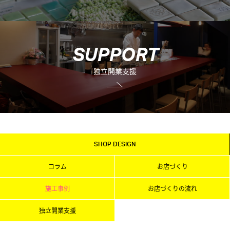
S
U
P
P
O
R
T
独立開業支援
SHOP DESIGN
コラム
お店づくり
施工事例
お店づくりの流れ
独立開業支援