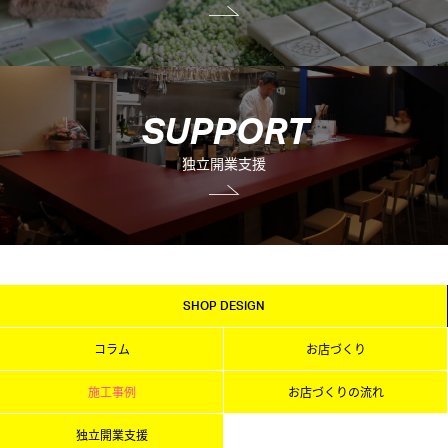
S
U
P
P
O
R
T
独立開業支援
SHOP DESIGN
コラム
お店づくり
施工事例
お店づくりの流れ
独立開業支援