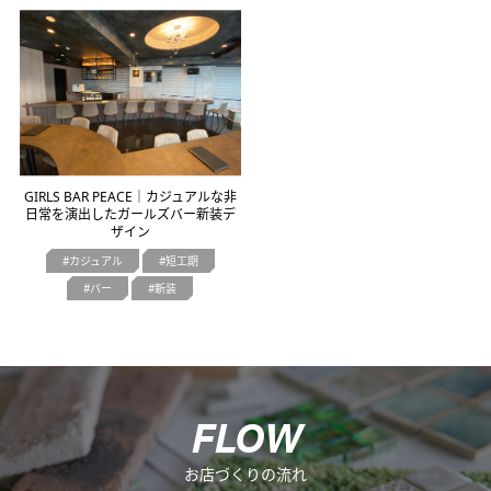
オフィスデザイン
不動産情報
GIRLS BAR PEACE｜カジュアルな非
日常を演出したガールズバー新装デ
ザイン
カジュアル
短工期
バー
新装
F
L
O
W
お店づくりの流れ