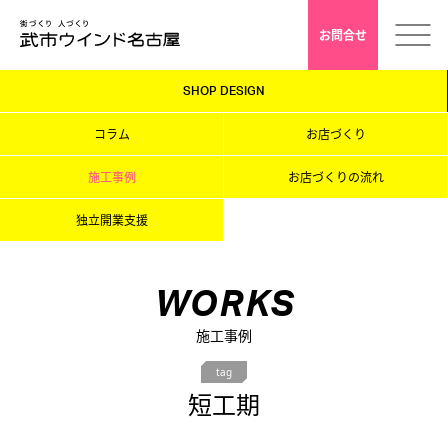
お問合せ
SHOP DESIGN
ホーム
コラム
お店づくり
会社案内
施工事例
お店づくりの流れ
独立開業支援
安心クレド
採用情報
WORKS
施工事例
店舗デザイン
tag
短工期
インドアゴルフ