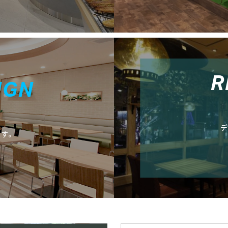
R
I
G
N
デ
す。