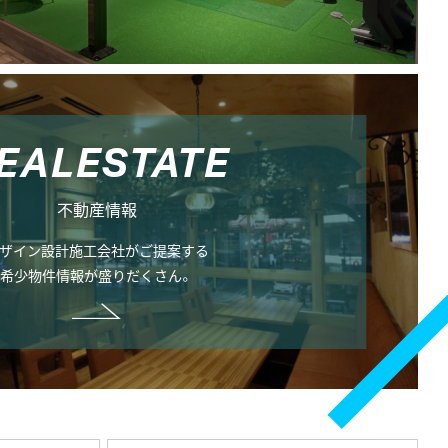
E
A
L
E
S
T
A
T
E
不動産情報
ザイン設計施工会社がご提案する
希少物件情報が盛りだくさん。