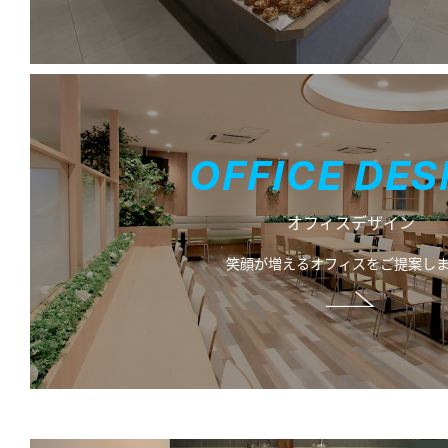
O
F
F
I
C
E
D
E
S
オフィスデザイン
笑顔が増えるオフィスをご提案しま