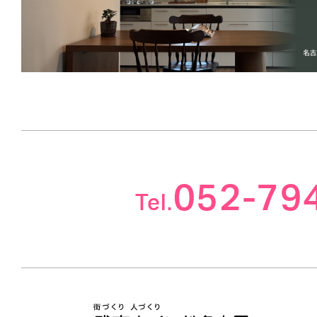
052-79
Tel.