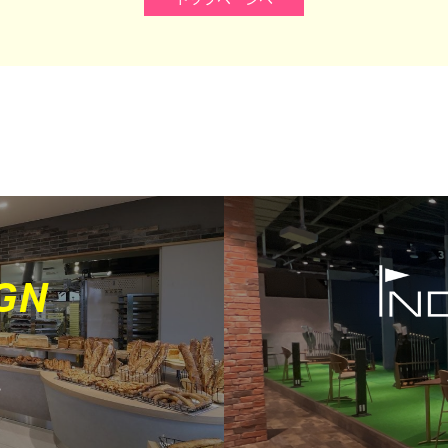
G
N
。