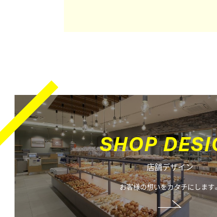
S
H
O
P
D
E
S
I
店舗デザイン
お客様の想いをカタチにします