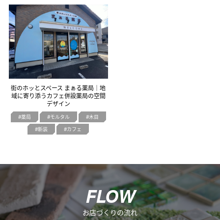
オフィスデザイン
不動産情報
街のホッとスペース まぁる薬局｜地
域に寄り添うカフェ併設薬局の空間
デザイン
薬局
モルタル
木目
新装
カフェ
F
L
O
W
お店づくりの流れ