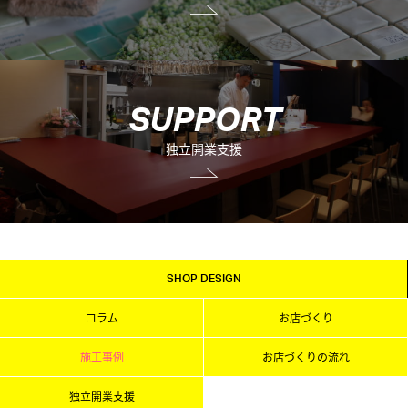
S
U
P
P
O
R
T
独立開業支援
SHOP DESIGN
コラム
お店づくり
施工事例
お店づくりの流れ
独立開業支援