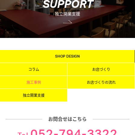
S
U
P
P
O
R
T
独立開業支援
SHOP DESIGN
コラム
お店づくり
施工事例
お店づくりの流れ
独立開業支援
お問合せはこちら
052-794-3322