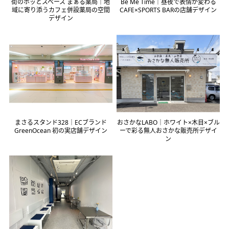
街のホッとスペース まぁる薬局｜地
Be Me Time｜昼夜で表情が変わる
域に寄り添うカフェ併設薬局の空間
CAFE×SPORTS BARの店舗デザイン
デザイン
まさるスタンド328｜ECブランド
おさかなLABO｜ホワイト×木目×ブル
GreenOcean 初の実店舗デザイン
ーで彩る無人おさかな販売所デザイ
ン