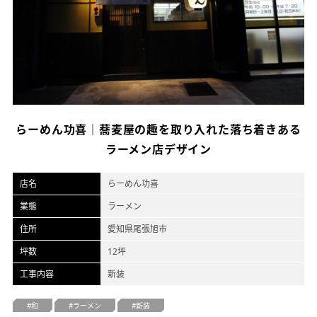
オフィスデザイン
不動産情報
らーめん功喜｜蕎麦屋の趣を取り入れた落ち着きある
ラーメン店デザイン
店名
らーめん功喜
業態
ラーメン
住所
愛知県尾張旭市
坪数
12坪
工事内容
新装
和
ラーメン
新装