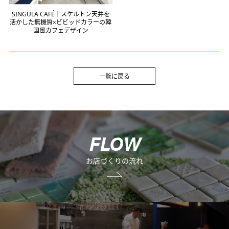
SINGULA CAFÉ｜スケルトン天井を
活かした無機質×ビビッドカラーの韓
国風カフェデザイン
一覧に戻る
F
L
O
W
お店づくりの流れ