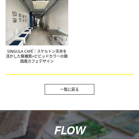
SINGULA CAFÉ｜スケルトン天井を
活かした無機質×ビビッドカラーの韓
国風カフェデザイン
一覧に戻る
F
L
O
W