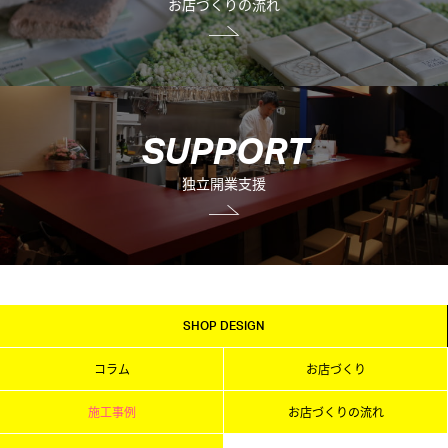
お店づくりの流れ
S
U
P
P
O
R
T
独立開業支援
SHOP DESIGN
コラム
お店づくり
施工事例
お店づくりの流れ