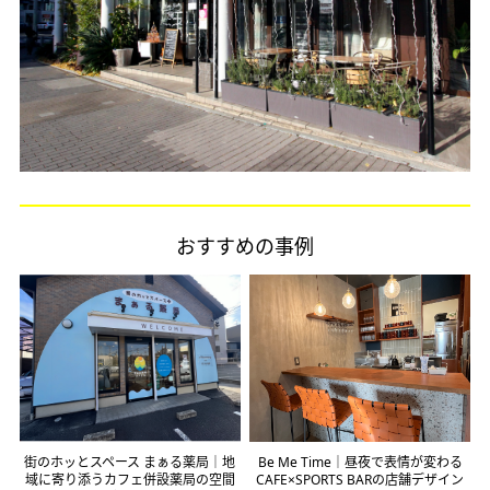
おすすめの事例
街のホッとスペース まぁる薬局｜地
Be Me Time｜昼夜で表情が変わる
域に寄り添うカフェ併設薬局の空間
CAFE×SPORTS BARの店舗デザイン