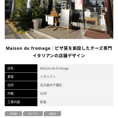
オフィスデザイン
不動産情報
Maison du fromage｜ピザ窯を新設したチーズ専門
イタリアンの店舗デザイン
店名
Maison du fromage
業態
イタリアン
住所
名古屋市千種区
坪数
50坪
工事内容
新装
洋食
テラス
新装