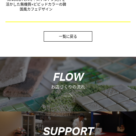
活かした無機質×ビビッドカラーの韓
国風カフェデザイン
一覧に戻る
F
L
O
W
お店づくりの流れ
S
U
P
P
O
R
T