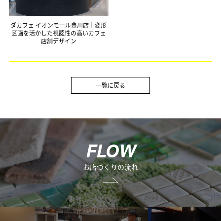
ダカフェ イオンモール豊川店｜変形
区画を活かした視認性の高いカフェ
店舗デザイン
一覧に戻る
F
L
O
W
お店づくりの流れ