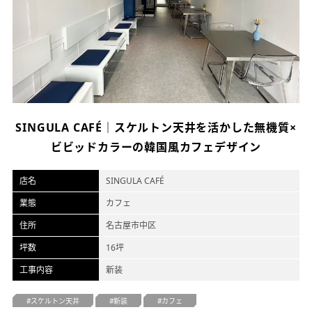
オフィスデザイン
不動産情報
SINGULA CAFÉ｜スケルトン天井を活かした無機質×
ビビッドカラーの韓国風カフェデザイン
店名
SINGULA CAFÉ
業態
カフェ
住所
名古屋市中区
坪数
16坪
工事内容
新装
スケルトン天井
新装
カフェ